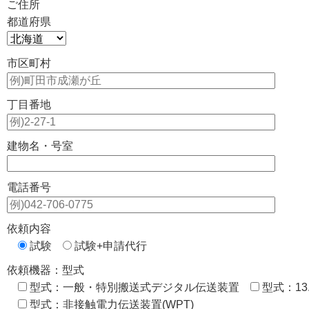
ご住所
都道府県
市区町村
丁目番地
建物名・号室
電話番号
依頼内容
試験
試験+申請代行
依頼機器：型式
型式：一般・特別搬送式デジタル伝送装置
型式：13
型式：非接触電力伝送装置(WPT)